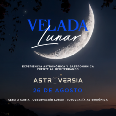
Beach club
Gastronomía
Ibiza
Cartas
Miércoles 28 de agosto
Eventos
De 21:30 a 23:30
Galería
Collados Beach
Vive el espíritu bohemio de la isla que nunca duerme y
Contacto
descubre su esencia paseando por sus mercadillos,
saboreando su gastronomía y su exquisita bodega.
Español
Menú cóctel y estaciones gastronómicas
Bodega, vermutería y coctelería
Market y glitter bar