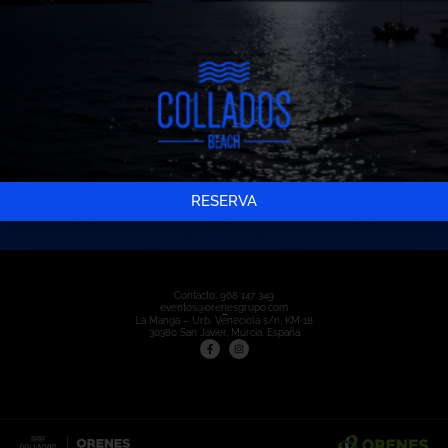
Animación, show y afterparty
Dress code: boho chic
Entradas limitadas.
Entrada +18 años
COMPRAR ENTRADA
RESERVA
Contacto:
968 147 349
eventos@orenesgrupo.com
La Manga – Urb. Veneciola s/n, KM 18
30380 San Javier, Murcia, España
Reserva