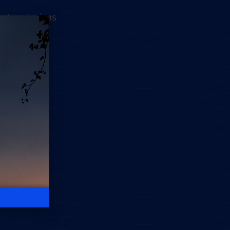
astronómicas
ería
y
tribales
cóctel.